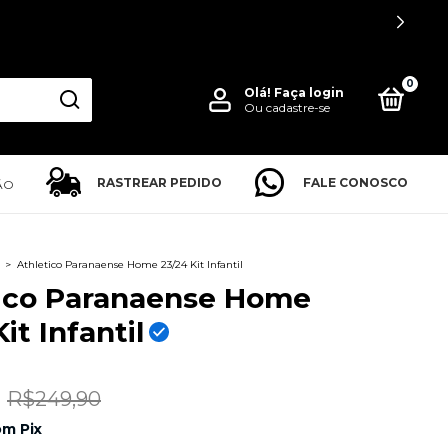
PARCELE EM ATE 12X NO CARTÃO
0
Olá!
Faça login
Ou cadastre-se
RASTREAR PEDIDO
FALE CONOSCO
ÃO
>
Athletico Paranaense Home 23/24 Kit Infantil
tico Paranaense Home
it Infantil
R$249,90
om
Pix