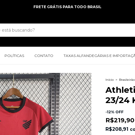
POLÍTICAS
CONTATO
TAXAS ALFANDEGÁRIAS E IMPORTAÇ
Início
>
Brasileirão
Athle
23/24 K
-
12
%
OFF
R$219,90
R$208,91
c