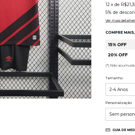
12
x
de
R$21,
5% de descon
Ver mais detalhe
COMPRE MAIS,
15% OFF
20% OFF
(*) Não acumulá
Tamanho
Personalização
GUIA DE MED