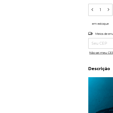
em estoque
Entregas para o
Meios de en
Não sei meu CE
Descrição