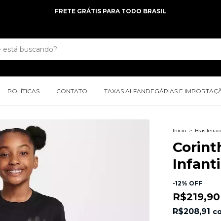
PARCELE EM ATE 12X NO CARTÃO
POLÍTICAS
CONTATO
TAXAS ALFANDEGÁRIAS E IMPORTAÇ
Início
>
Brasileirão
Corint
Infanti
-
12
%
OFF
R$219,90
R$208,91
c