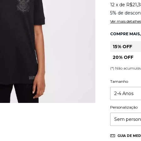
12
x
de
R$21,
5% de descon
Ver mais detalhe
COMPRE MAIS,
15% OFF
20% OFF
(*) Não acumulá
Tamanho
Personalização
GUIA DE MED