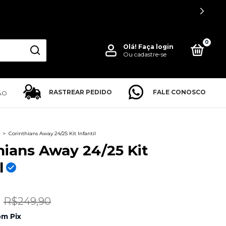
0
Olá!
Faça login
Ou cadastre-se
RASTREAR PEDIDO
FALE CONOSCO
ÃO
>
Corinthians Away 24/25 Kit Infantil
hians Away 24/25 Kit
l
R$249,90
om
Pix