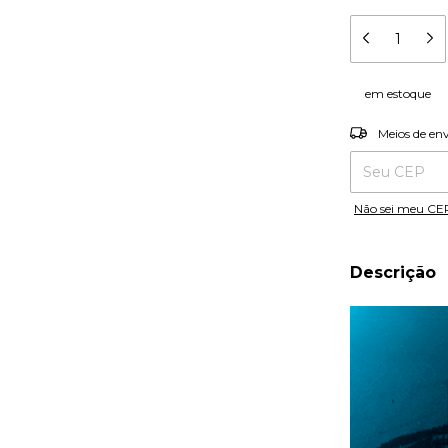
em estoque
Entregas para o
Meios de en
Não sei meu CE
Descrição