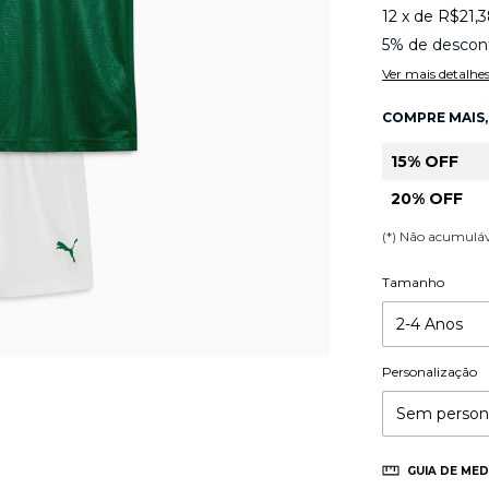
12
x
de
R$21,
5% de descon
Ver mais detalhe
COMPRE MAIS,
15% OFF
20% OFF
(*) Não acumulá
Tamanho
Personalização
GUIA DE MED