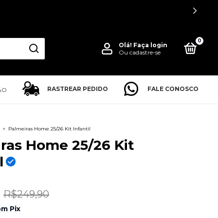
0
Olá!
Faça login
Ou cadastre-se
RASTREAR PEDIDO
FALE CONOSCO
ÃO
>
Palmeiras Home 25/26 Kit Infantil
ras Home 25/26 Kit
l
R$249,90
om
Pix