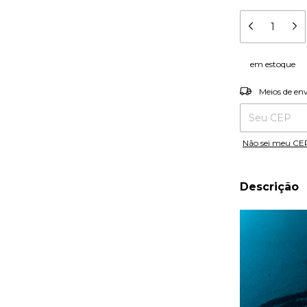
em estoque
Entregas para o
Meios de en
Não sei meu CE
Descrição